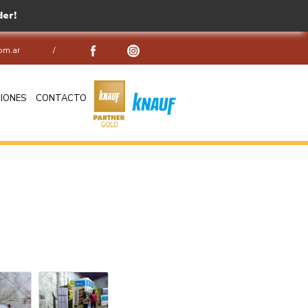
er!
om.ar
/
IONES
CONTACTO