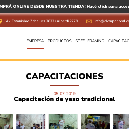
MPRÁ ONLINE DESDE NUESTRA TIENDA! Hacé click para acced
Av. Estanislao Zeballos 3833
/
Alberdi 2778
info@elemporiosrl.c
EMPRESA
PRODUCTOS
STEEL FRAMING
CAPACITAC
CAPACITACIONES
05-07-2019
Capacitación de yeso tradicional