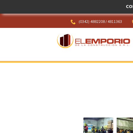
CO
(0342) 4882208
/
4811363