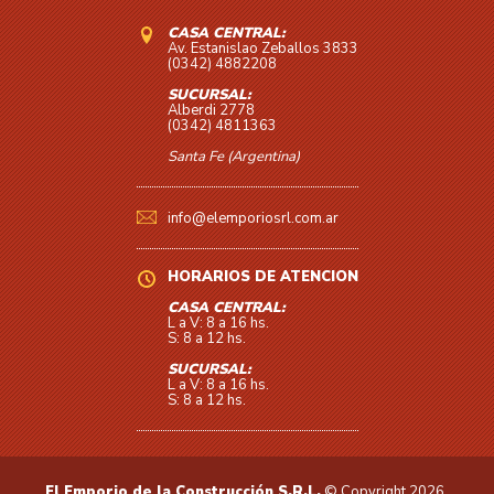
CASA CENTRAL:
Av. Estanislao Zeballos 3833
(0342) 4882208
SUCURSAL:
Alberdi 2778
(0342) 4811363
Santa Fe (Argentina)
info@elemporiosrl.com.ar
HORARIOS DE ATENCIÓN
CASA CENTRAL:
L a V: 8 a 16 hs.
S: 8 a 12 hs.
SUCURSAL:
L a V: 8 a 16 hs.
S: 8 a 12 hs.
El Emporio de la Construcción S.R.L.
© Copyright 2026.