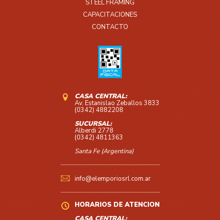
STEEL FRAMING
CAPACITACIONES
CONTACTO
CASA CENTRAL:
Av. Estanislao Zeballos 3833
(0342) 4882208
SUCURSAL:
Alberdi 2778
(0342) 4811363
Santa Fe (Argentina)
info@elemporiosrl.com.ar
HORARIOS DE ATENCIÓN
CASA CENTRAL: