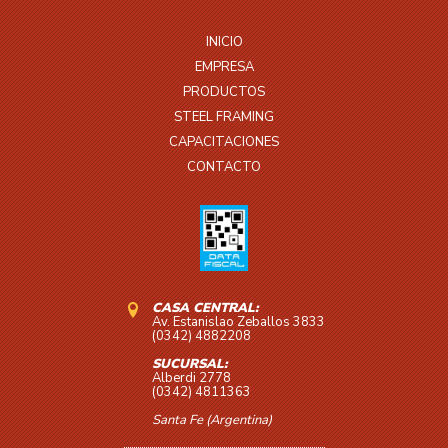
INICIO
EMPRESA
PRODUCTOS
STEEL FRAMING
CAPACITACIONES
CONTACTO
CASA CENTRAL:
Av. Estanislao Zeballos 3833
(0342) 4882208
SUCURSAL:
Alberdi 2778
(0342) 4811363
Santa Fe (Argentina)