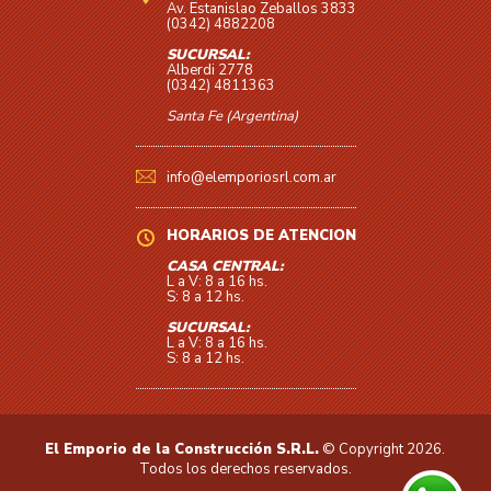
Av. Estanislao Zeballos 3833
(0342) 4882208
SUCURSAL:
Alberdi 2778
(0342) 4811363
Santa Fe (Argentina)
info@elemporiosrl.com.ar
HORARIOS DE ATENCIÓN
CASA CENTRAL:
L a V: 8 a 16 hs.
S: 8 a 12 hs.
SUCURSAL:
L a V: 8 a 16 hs.
S: 8 a 12 hs.
El Emporio de la Construcción S.R.L.
© Copyright 2026.
Todos los derechos reservados.