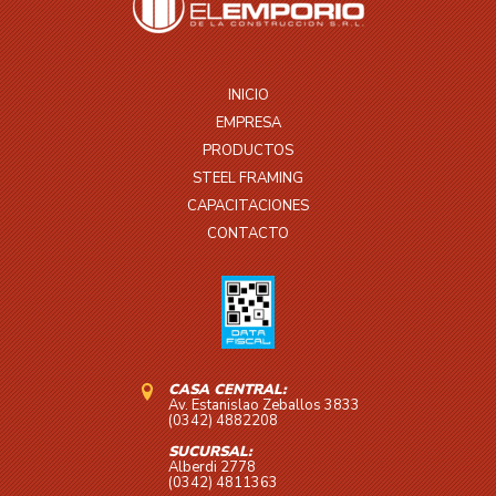
INICIO
EMPRESA
PRODUCTOS
STEEL FRAMING
CAPACITACIONES
CONTACTO
CASA CENTRAL:
Av. Estanislao Zeballos 3833
(0342) 4882208
SUCURSAL:
Alberdi 2778
(0342) 4811363